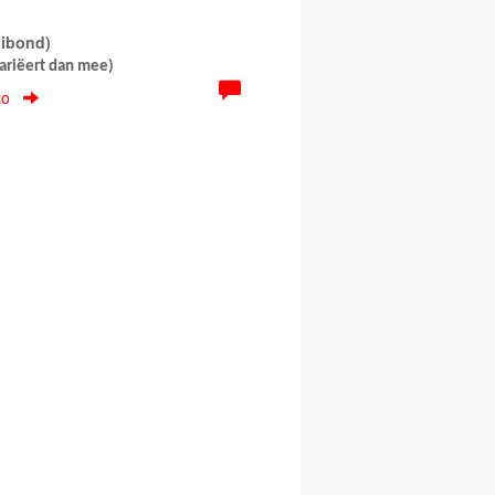
 dibond)
variëert dan mee)
to