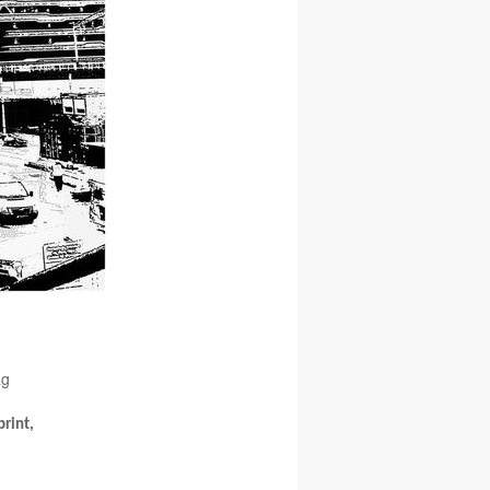
ag
print,