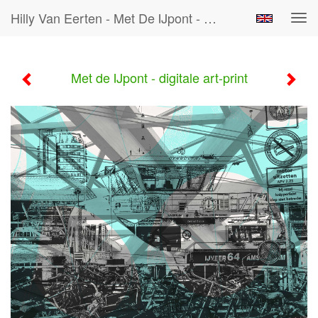
Hilly Van Eerten - Met De IJpont - Digitale Art-Print
Tog
navi
Met de IJpont - digitale art-print